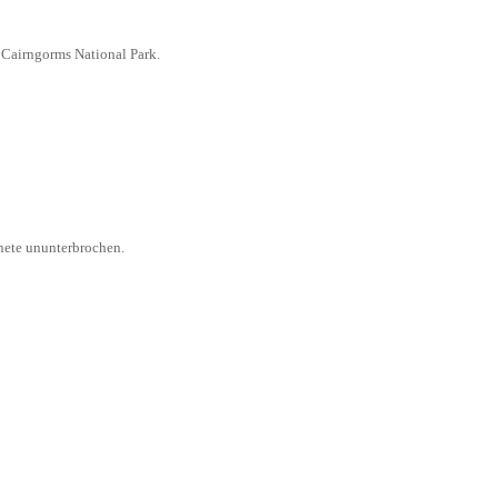
 Cairngorms National Park.
gnete ununterbrochen.