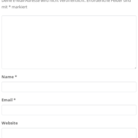
Deine E-Mail-Adresse wird nicht veröffentlicht.
Erforderliche Felder sind
mit
*
markiert
Name
*
Email
*
Website