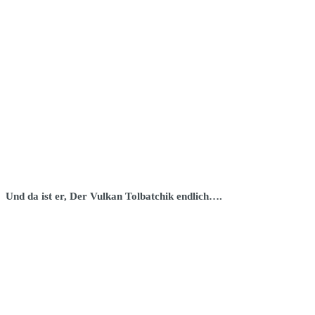
Und da ist er, Der Vulkan Tolbatchik endlich….
IMG 1893
DSC 0083
DSC 0078