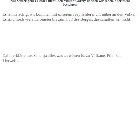
Nur weiter geht es leider nicht, den Vulkan Gorely können wir sehen, aber nicht
besteigen.
Es ist matschig, wir kommen mit unserem Jeep leider nicht näher an den Vulkan.
Es sind noch viele Kilometer bis zum Fuß des Berges, das schaffen wir nicht.
Dafür erklärte uns Schenja alles was zu wissen ist zu Vulkane, Pflanzen,
Tierwelt….