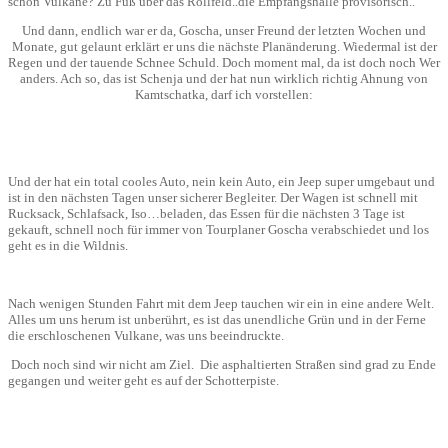
schon Vulkane? Zu Fuß über das Rollfeld..die Empfangshalle provisorisch..
Und dann, endlich war er da, Goscha, unser Freund der letzten Wochen und
Monate, gut gelaunt erklärt er uns die nächste Planänderung. Wiedermal ist der
Regen und der tauende Schnee Schuld. Doch moment mal, da ist doch noch Wer
anders. Ach so, das ist Schenja und der hat nun wirklich richtig Ahnung von
Kamtschatka, darf ich vorstellen:
Und der hat ein total cooles Auto, nein kein Auto, ein Jeep super umgebaut und
ist in den nächsten Tagen unser sicherer Begleiter. Der Wagen ist schnell mit
Rucksack, Schlafsack, Iso…beladen, das Essen für die nächsten 3 Tage ist
gekauft, schnell noch für immer von Tourplaner Goscha verabschiedet und los
geht es in die Wildnis.
Nach wenigen Stunden Fahrt mit dem Jeep tauchen wir ein in eine andere Welt.
Alles um uns herum ist unberührt, es ist das unendliche Grün und in der Ferne
die erschloschenen Vulkane, was uns beeindruckte.
Doch noch sind wir nicht am Ziel. Die asphaltierten Straßen sind grad zu Ende
gegangen und weiter geht es auf der Schotterpiste.
Video