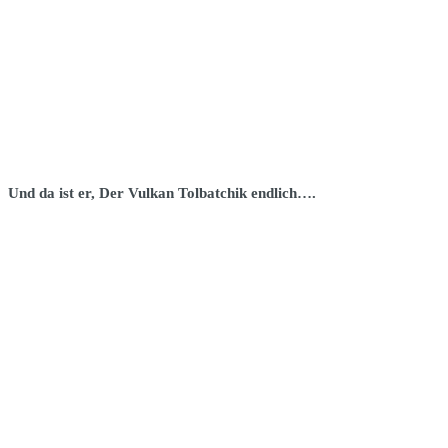
Und da ist er, Der Vulkan Tolbatchik endlich….
IMG 1893
DSC 0083
DSC 0078
DSC 0050
DSC 0046
DSC 0044