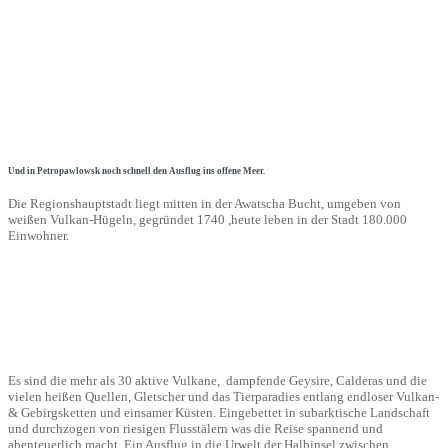
Und in Petropawlowsk noch schnell den Ausflug ins offene Meer.
Die Regionshauptstadt liegt mitten in der Awatscha Bucht, umgeben von
weißen Vulkan-Hügeln, gegründet 1740 ,heute leben in der Stadt 180.000
Einwohner.
Es sind die mehr als 30 aktive Vulkane, dampfende Geysire, Calderas und die
vielen heißen Quellen, Gletscher und das Tierparadies entlang endloser Vulkan-
& Gebirgsketten und einsamer Küsten. Eingebettet in subarktische Landschaft
und durchzogen von riesigen Flusstälern was die Reise spannend und
abenteuerlich macht. Ein Ausflug in die Urwelt der Halbinsel zwischen