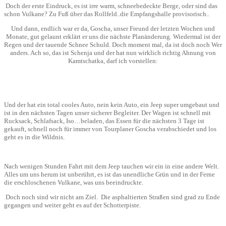
Doch der erste Eindruck, es ist irre warm, schneebedeckte Berge, oder sind das
schon Vulkane? Zu Fuß über das Rollfeld..die Empfangshalle provisorisch..
Und dann, endlich war er da, Goscha, unser Freund der letzten Wochen und
Monate, gut gelaunt erklärt er uns die nächste Planänderung. Wiedermal ist der
Regen und der tauende Schnee Schuld. Doch moment mal, da ist doch noch Wer
anders. Ach so, das ist Schenja und der hat nun wirklich richtig Ahnung von
Kamtschatka, darf ich vorstellen:
Und der hat ein total cooles Auto, nein kein Auto, ein Jeep super umgebaut und
ist in den nächsten Tagen unser sicherer Begleiter. Der Wagen ist schnell mit
Rucksack, Schlafsack, Iso…beladen, das Essen für die nächsten 3 Tage ist
gekauft, schnell noch für immer von Tourplaner Goscha verabschiedet und los
geht es in die Wildnis.
Nach wenigen Stunden Fahrt mit dem Jeep tauchen wir ein in eine andere Welt.
Alles um uns herum ist unberührt, es ist das unendliche Grün und in der Ferne
die erschloschenen Vulkane, was uns beeindruckte.
Doch noch sind wir nicht am Ziel. Die asphaltierten Straßen sind grad zu Ende
gegangen und weiter geht es auf der Schotterpiste.