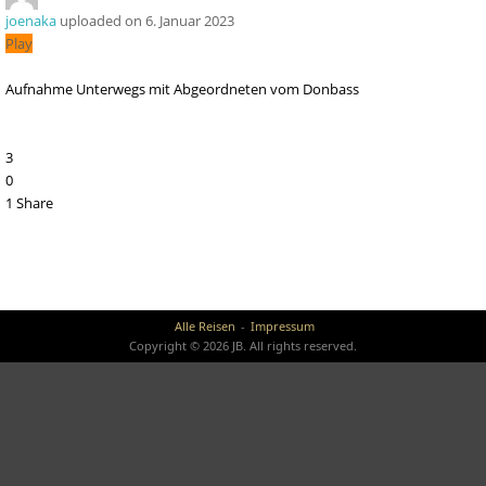
joenaka
uploaded on 6. Januar 2023
Play
Aufnahme Unterwegs mit Abgeordneten vom Donbass
1:16:22
3
0
1
Share
Alle Reisen
Impressum
Copyright © 2026 JB. All rights reserved.