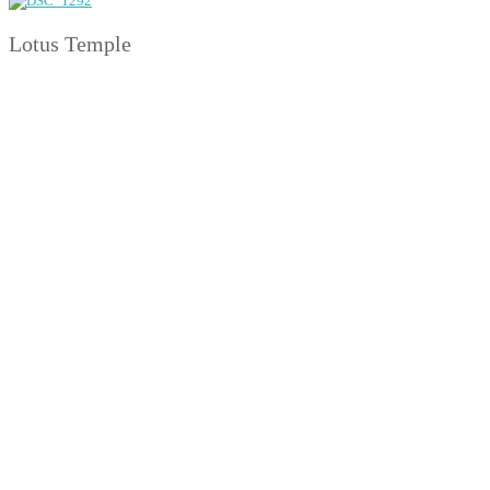
Lotus Temple
DSC 1309
DSC 1308
DSC 1307
DSC 1303
DSC 1301
20240630 154417
20240630 153917
1