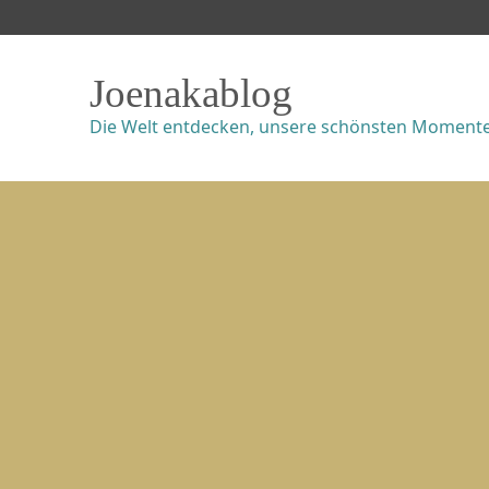
Joenakablog
Die Welt entdecken, unsere schönsten Momente