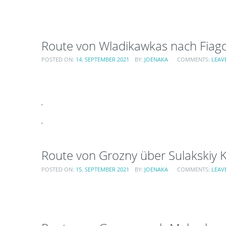
Route von Wladikawkas nach Fiag
POSTED ON:
14. SEPTEMBER 2021
BY:
JOENAKA
COMMENTS:
LEAV
‚
‚
Route von Grozny über Sulakskiy 
POSTED ON:
15. SEPTEMBER 2021
BY:
JOENAKA
COMMENTS:
LEAV