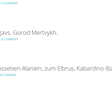
E A COMMENT
gavs. Gorod Mertvykh.
E A COMMENT
ssetien-Alanien, zum Elbrus, Kabardino-Ba
 A COMMENT