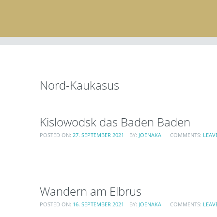
Nord-Kaukasus
Kislowodsk das Baden Baden
POSTED ON:
27. SEPTEMBER 2021
BY:
JOENAKA
COMMENTS:
LEAV
Wandern am Elbrus
POSTED ON:
16. SEPTEMBER 2021
BY:
JOENAKA
COMMENTS:
LEAV