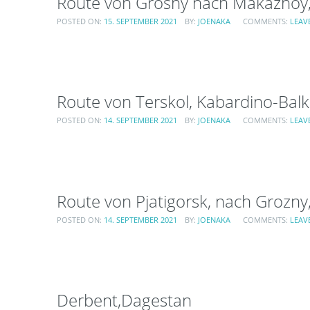
Route von Grosny nach Makazhoy,
POSTED ON:
15. SEPTEMBER 2021
BY:
JOENAKA
COMMENTS:
LEAV
Route von Terskol, Kabardino-Balk
POSTED ON:
14. SEPTEMBER 2021
BY:
JOENAKA
COMMENTS:
LEAV
Route von Pjatigorsk, nach Grozn
POSTED ON:
14. SEPTEMBER 2021
BY:
JOENAKA
COMMENTS:
LEAV
Derbent,Dagestan