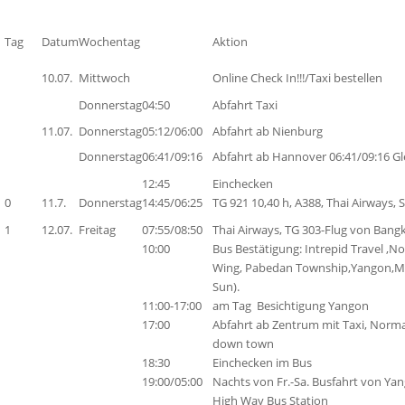
Tag
Datum
Wochentag
Aktion
10.07.
Mittwoch
Online Check In!!!/Taxi bestellen
Donnerstag
04:50
Abfahrt Taxi
11.07.
Donnerstag
05:12/06:00
Abfahrt ab Nienburg
Donnerstag
06:41/09:16
Abfahrt ab Hannover 06:41/09:16 Gle
12:45
Einchecken
0
11.7.
Donnerstag
14:45/06:25
TG 921 10,40 h, A388, Thai Airways
1
12.07.
Freitag
07:55/08:50
Thai Airways, TG 303-Flug von Ban
10:00
Bus Bestätigung: Intrepid Travel ,
Wing, Pabedan Township,Yangon,Mya
Sun).
11:00-17:00
am Tag Besichtigung Yangon
17:00
Abfahrt ab Zentrum mit Taxi, Normall
down town
18:30
Einchecken im Bus
19:00/05:00
Nachts von Fr.-Sa.
Busfahrt
von Yan
High Way Bus Station