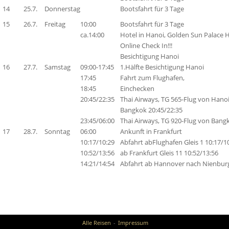
14
25.7.
Donnerstag
Bootsfahrt für 3 Tage
15
26.7.
Freitag
10:00
Bootsfahrt für 3 Tage
ca.14:00
Hotel in Hanoi, Golden Sun Palace 
Online Check In!!!
Besichtigung Hanoi
16
27.7.
Samstag
09:00-17:45
1.Hälfte Besichtigung Hanoi
17:45
Fahrt zum Flughafen,
18:45
Einchecken
20:45/22:35
Thai Airways, TG 565-Flug von Hanoi
Bangkok 20:45/22:35
23:45/06:00
Thai Airways, TG 920-Flug von Bang
17
28.7.
Sonntag
06:00
Ankunft in Frankfurt
10:17/10:29
Abfahrt abFlughafen Gleis 1 10:17/1
10:52/13:56
ab Frankfurt Gleis 11 10:52/13:56
14:21/14:54
Abfahrt ab Hannover nach Nienbur
Alle Reisen
Impressum