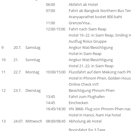
06:00
Abfahrt ab Hotel
07:00
Fahrt ab Bangkok Northern Bus Ter
Aranyaprathet kostet 800 baht
11:00
Grenze/Visa..
12:00-15:00
Fahrt nach Siam Reap
Hotel 19.-22. in Siam Reap, Smiling 
Ausflug Rolus Gruppe
9
20.7.
Samstag
Angkor Wat/Besichtigung
Hotel in Siam Reap
10
21.
Sonntag
Angkor Wat/Besichtigung
Hotel 21.-22. in Siam Reap
11
22.7.
Montag
10:00/15:00
Flussfahrt auf dem Mekong nach 
Hotel in Phnom Phen, Golden House
Online Check In!!!
12
23.7.
Dienstag
Besichtigung Phnom Phen
13:45
Fahrt zum Flughafen
14:45
Einchecken
16:45/18:30
VN 3866- Flug von Phnom Phen nach
Hotel in Hanoi, Nam Hai hotel
13
24.07.
Mittwoch
08:00/08:45
Abholung ab Hotel
Bootsfahrt für 3 Tage