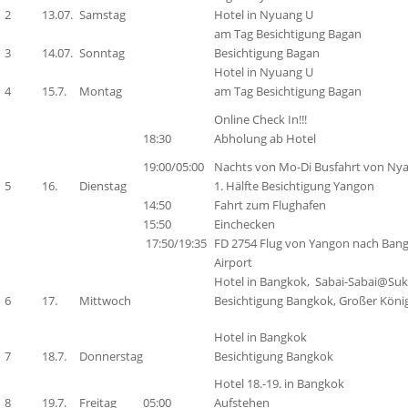
2
13.07.
Samstag
Hotel in Nyuang U
am Tag Besichtigung Bagan
3
14.07.
Sonntag
Besichtigung Bagan
Hotel in Nyuang U
4
15.7.
Montag
am Tag Besichtigung Bagan
Online Check In!!!
18:30
Abholung ab Hotel
19:00/05:00
Nachts von Mo-Di
Busfahrt
von Nya
5
16.
Dienstag
1. Hälfte Besichtigung Yangon
14:50
Fahrt zum Flughafen
15:50
Einchecken
17:50/19:35
FD 2754 Flug von Yangon nach Bang
Airport
Hotel in Bangkok, Sabai-Sabai@Su
6
17.
Mittwoch
Besichtigung Bangkok, Großer Königsp
Hotel in Bangkok
7
18.7.
Donnerstag
Besichtigung Bangkok
Hotel 18.-19. in Bangkok
8
19.7.
Freitag
05:00
Aufstehen